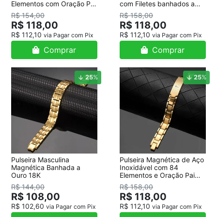
Elementos com Oração Pai
com Filetes banhados a
Nosso
Ouro 18K
R$ 154,00
R$ 158,00
R$ 118,00
R$ 118,00
R$ 112,10
R$ 112,10
via Pagar com Pix
via Pagar com Pix
Comprar
Comprar
25
%
25
%
Pulseira Masculina
Pulseira Magnética de Aço
Magnética Banhada a
Inoxidável com 84
Ouro 18K
Elementos e Oração Pai
Nosso - Dourada
R$ 144,00
R$ 158,00
R$ 108,00
R$ 118,00
R$ 102,60
R$ 112,10
via Pagar com Pix
via Pagar com Pix