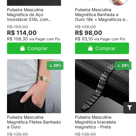
Pulseira Masculina
Pulseira Masculina
Magnética de Aço
Magnética Banhada a
Inoxidável 316L com
Ouro 18k + Magnéticos e
filetes Banhado a Ouro
Germânio na Parte Interna
R$ 158,00
R$ 138,00
R$ 114,00
R$ 98,00
R$ 108,30
R$ 93,10
via Pagar com Pix
via Pagar com Pix
Comprar
Comprar
29
%
29
%
Pulseira Masculina
Pulseira Masculina
Magnética Filetes Banhado
Magnética bracelete
a Ouro
magnetico - Preta
R$ 138,00
R$ 138,00