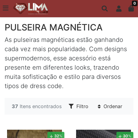
0
Todo site até 6X s/ juros | Frete Grátis a partir de R$149,00
PULSEIRAS MASCULINAS
PULSEIRA MAGNÉTICA
As pulseiras magnéticas estão ganhando
cada vez mais popularidade. Com designs
supermodernos, esse acessório está
presente em diferentes looks, trazendo
muita sofisticação e estilo para diversos
tipos de dress code.
37
Itens encontrados
Filtro
Ordenar
32
%
30
%