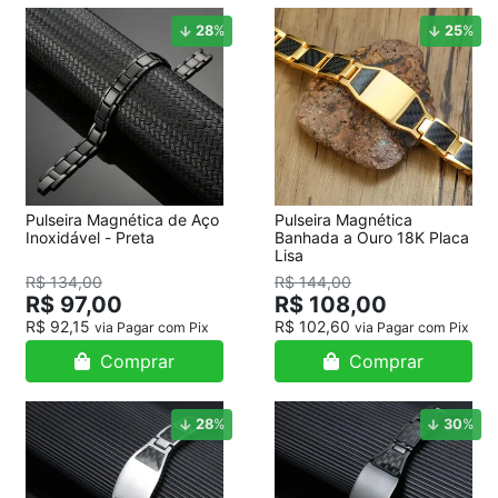
28
%
25
%
Pulseira Magnética de Aço
Pulseira Magnética
Inoxidável - Preta
Banhada a Ouro 18K Placa
Lisa
R$ 134,00
R$ 144,00
R$ 97,00
R$ 108,00
R$ 92,15
R$ 102,60
via Pagar com Pix
via Pagar com Pix
Comprar
Comprar
28
%
30
%