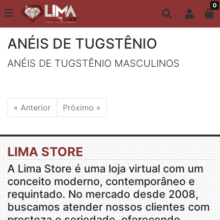
0
Todo site até 6X s/ juros | Frete Grátis a partir de R$149,00
ANÉIS MASCULINOS
ANÉIS DE TUGSTÊNIO
ANÉIS DE TUGSTÊNIO MASCULINOS
« Anterior
Próximo »
LIMA STORE
A Lima Store é uma loja virtual com um
conceito moderno, contemporâneo e
requintado. No mercado desde 2008,
buscamos atender nossos clientes com
presteza e seriedade, oferecendo