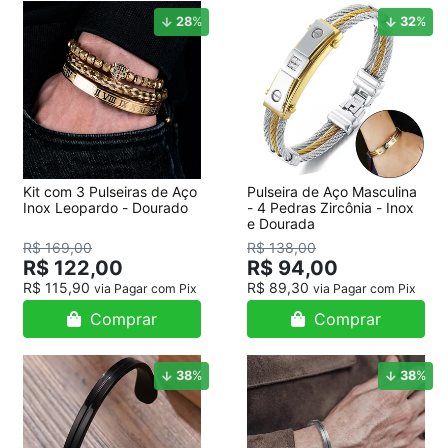
28
%
32
%
Kit com 3 Pulseiras de Aço
Pulseira de Aço Masculina
Inox Leopardo - Dourado
- 4 Pedras Zircônia - Inox
e Dourada
R$ 169,00
R$ 138,00
R$ 122,00
R$ 94,00
R$ 115,90
R$ 89,30
via Pagar com Pix
via Pagar com Pix
Comprar
Comprar
38
%
38
%