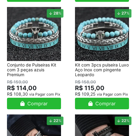
28
%
27
%
Conjunto de Pulseiras Kit
Kit com 3pcs pulseira Luxo
com 3 peças azuis
Aço Inox com pingente
Premium
Leopardo
R$ 159,00
R$ 158,00
R$ 114,00
R$ 115,00
R$ 108,30
R$ 109,25
via Pagar com Pix
via Pagar com Pix
Comprar
Comprar
22
%
22
%