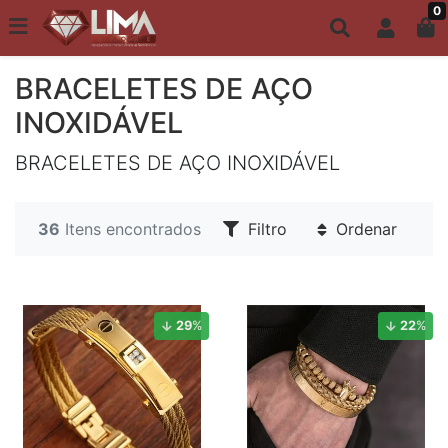
0
Todo site até 6X s/ juros | Frete Grátis a partir de R$149,00
BRACELETES MASCULINOS
BRACELETES DE AÇO
INOXIDÁVEL
BRACELETES DE AÇO INOXIDÁVEL
36
Itens encontrados
Filtro
Ordenar
29
%
22
%