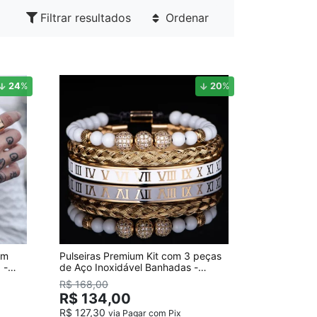
Filtrar resultados
Ordenar
24
%
20
%
um
Pulseiras Premium Kit com 3 peças
 -
de Aço Inoxidável Banhadas -
Bolinhas Strass
R$ 168,00
R$ 134,00
R$ 127,30
via Pagar com Pix