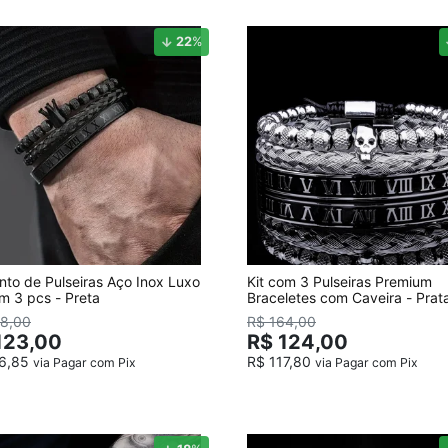
22
%
nto de Pulseiras Aço Inox Luxo
Kit com 3 Pulseiras Premium
om 3 pcs - Preta
Braceletes com Caveira - Prat
58,00
R$ 164,00
123,00
R$ 124,00
16,85
R$ 117,80
via Pagar com Pix
via Pagar com Pix