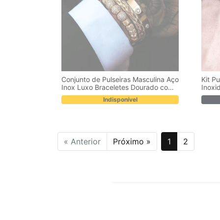
Conjunto de Pulseiras Masculina Aço
Kit P
Inox Luxo Braceletes Dourado com
Inoxi
Strass Kit
Indisponível
« Anterior
Próximo »
1
2