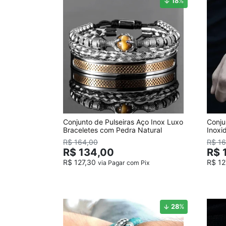
18
%
Conjunto de Pulseiras Aço Inox Luxo
Conju
Braceletes com Pedra Natural
Inoxi
Azul
R$ 164,00
R$ 1
R$ 134,00
R$ 
R$ 127,30
R$ 1
via Pagar com Pix
28
%