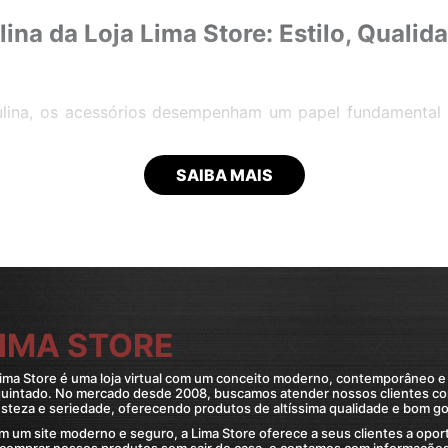
lina da Loja Lima Store: Estilo, Qualid
lina, os acessórios desempenham um papel fundamental 
tre os diversos itens que podem complementar o visual
a vez mais destaque, não apenas por sua versatilidade,
SAIBA MAIS
egância e personalidade a qualquer look. Na Loja L
esenvolvemos o Kit Pulseira Masculina, uma linha excl
pecável, pensado para homens que desejam se destacar em
ferecer itens que não apenas complementem o estilo do
do tempo, mantendo sua beleza e funcionalidade por m
aro desse compromisso com a excelência, sendo um dos 
IMA STORE
alorizam o detalhe e a qualidade.
ima Store é uma loja virtual com um conceito moderno, contemporâneo e
ira Masculina
quintado. No mercado desde 2008, buscamos atender nossos clientes c
steza e seriedade, oferecendo produtos de altíssima qualidade e bom go
na da Loja Lima Store é composto por três pulseiras