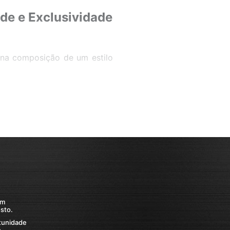
ade e Exclusividade
na composição de um estilo
 de um homem, as pulseiras
 mas também pela capacidade
ima Store, entendemos essa
usiva que combina altíssima
 qualquer ocasião.
s nossos clientes, mas que
uitos anos. O Kit Pulseira
produtos mais procurados e
om
sto.
 distintas, cuidadosamente