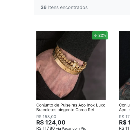
PULSEIRA MAGNÉTICA
26
Itens encontrados
PULSEIRA DE SILICONE MASCULINA
KIT PULSEIRA MASCULINA
ANÉIS MASCULINOS
22
%
ANÉIS DE AÇO
ANÉIS DE TUGSTÊNIO
ANÉIS MAGNÉTICOS DE COBRE
Conjunto de Pulseiras Aço Inox Luxo
Conju
Braceletes pingente Coroa Rei
Aço I
Stras
R$ 158,00
R$ 17
R$ 124,00
R$ 
R$ 117,80
R$ 11
via Pagar com Pix