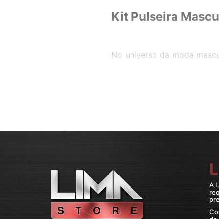
Kit Pulseira Mascu
No universo da moda mascu
único e personalizado. En
masculinas têm ganhado cad
de agregar um toque de el
importância e, por isso, d
qualidade com um design im
Nossa missão sempre foi o
também resistam ao teste 
Masculina é um exemplo cl
L
admirados por aqueles que v
A L
Composição do Kit Pulse
re
pre
Cada Kit Pulseira Masculi