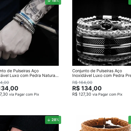
18
%
nto de Pulseiras Aço
Conjunto de Pulseiras Aço
dável Luxo com Pedra Natural
Inoxidável Luxo com Pedra Pr
64,00
R$ 164,00
134,00
R$ 134,00
27,30
R$ 127,30
via Pagar com Pix
via Pagar com Pix
28
%