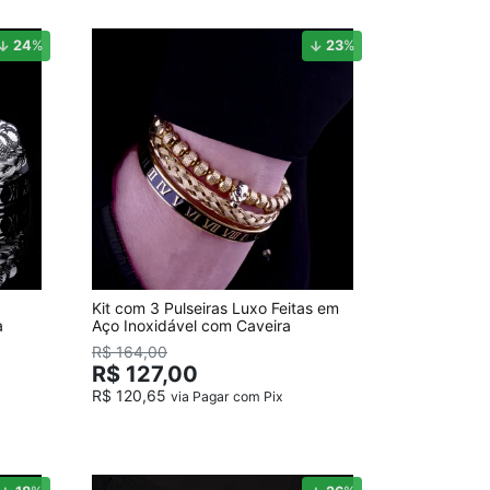
24
%
23
%
Kit com 3 Pulseiras Luxo Feitas em
a
Aço Inoxidável com Caveira
R$ 164,00
R$ 127,00
R$ 120,65
via Pagar com Pix