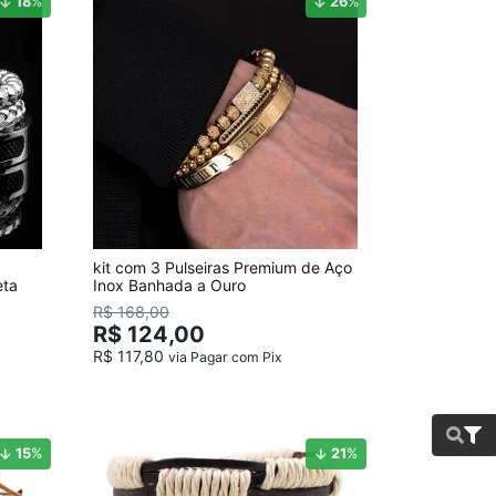
18
%
26
%
kit com 3 Pulseiras Premium de Aço
eta
Inox Banhada a Ouro
R$ 168,00
R$ 124,00
R$ 117,80
via Pagar com Pix
15
%
21
%