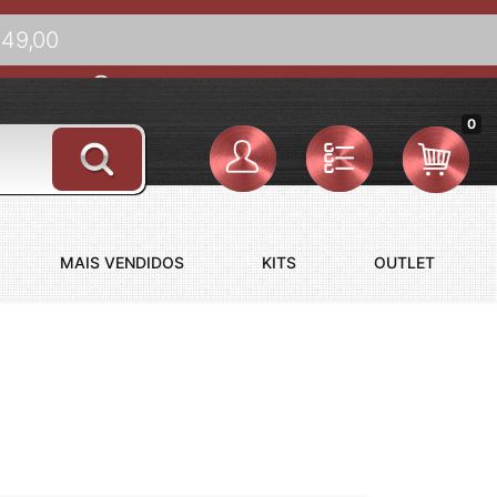
149,00
(73) 98844-3344
Fale Conosco
Seg. à Sex: 09:00 às 18:00hs
0
MAIS VENDIDOS
KITS
OUTLET
NINOS
RACELETES MASCULINOS
OBRE MAGNÉTICOS
RACELETES BANHADOS A OURO
RACELETES DE AÇO INOXIDÁVEL
RACELETES MAGNÉTICOS