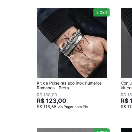
22
%
Kit de Pulseiras aço Inox números
Conju
Romanos - Preta
kit c
R$ 158,00
R$ 1
R$ 123,00
R$ 
R$ 116,85
R$ 1
via Pagar com Pix