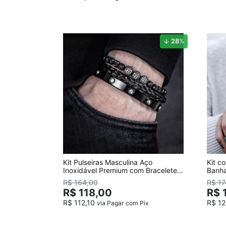
28
%
Kit Pulseiras Masculina Aço
Kit c
Inoxidável Premium com Braceletes
Banha
Pretos
R$ 164,00
R$ 17
R$ 118,00
R$ 
R$ 112,10
R$ 1
via Pagar com Pix