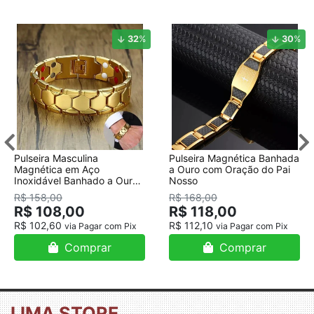
32
%
30
%
Pulseira Masculina
Pulseira Magnética Banhada
Magnética em Aço
a Ouro com Oração do Pai
Inoxidável Banhado a Ouro
Nosso
18K
R$ 158,00
R$ 168,00
R$ 108,00
R$ 118,00
R$ 102,60
R$ 112,10
via Pagar com Pix
via Pagar com Pix
Comprar
Comprar
LIMA STORE