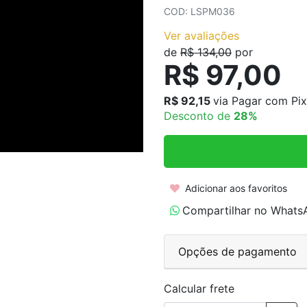
COLARES AÇO INOXIDÁVEL
COD: LSPM036
COLARES CORRENTES
Ver avaliações
de
R$ 134,00
por
R$ 97,00
R$ 92,15
via Pagar com Pix
Desconto de
28%
Adicionar aos favoritos
Compartilhar no Whats
Opções de pagamento
Calcular frete