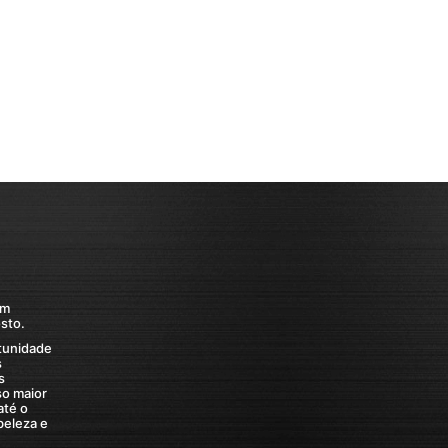
om
sto.