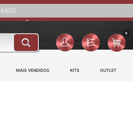
149,00
(73) 98844-3344
Fale Conosco
Seg. à Sex: 09:00 às 18:00hs
0
MAIS VENDIDOS
KITS
OUTLET
NINOS
RACELETES MASCULINOS
OBRE MAGNÉTICOS
RACELETES BANHADOS A OURO
RACELETES DE AÇO INOXIDÁVEL
RACELETES MAGNÉTICOS