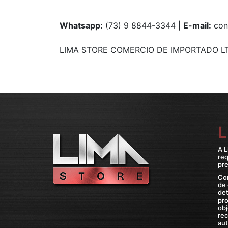
PULSEIRA MAGNÉTICA
PULSEIRA DE SILICONE MASCULINA
Whatsapp:
(73) 9 8844-3344 |
E-mail:
con
KIT PULSEIRA MASCULINA
LIMA STORE COMERCIO DE IMPORTADO LTD
ANÉIS MASCULINOS
ANÉIS DE AÇO
ANÉIS DE TUGSTÊNIO
ANÉIS MAGNÉTICOS DE COBRE
L
A L
re
pre