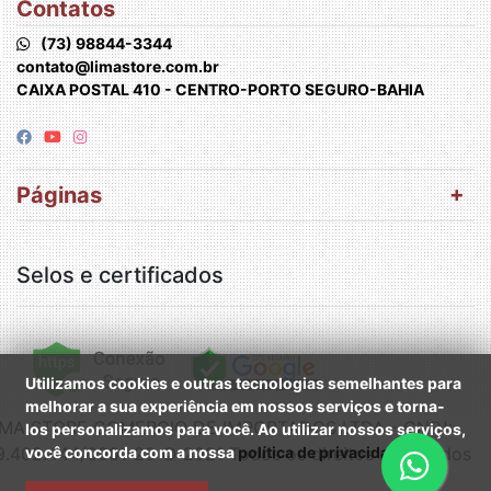
Contatos
usa. Ela pode ser usada em diversas ocasiões,
(73) 98844-3344
desde ambientes mais formais até momentos de
contato@limastore.com.br
CAIXA POSTAL 410 - CENTRO-PORTO SEGURO-BAHIA
lazer, adaptando-se facilmente a diferentes estilos e
combinações de roupas.
Páginas
Na Loja Lima Store, compreendemos a importância
de oferecer produtos que não apenas acompanhem
as tendências da moda, mas que também sejam
Selos e certificados
funcionais e duráveis. A pulseira de silicone
masculina que oferecemos é um exemplo perfeito
dessa filosofia. Desenvolvida com materiais de alta
Utilizamos cookies e outras tecnologias semelhantes para
melhorar a sua experiência em nossos serviços e torna-
qualidade, ela é projetada para resistir ao uso diário
IMA STORE COMERCIO DE IMPORTADOS LTDA - CNPJ:
los personalizamos para você. Ao utilizar nossos serviços,
9.402.444/0001-28 © 2021 Todos os direitos reservados
você concorda com a nossa
política de privacidade
.
e manter sua aparência impecável por muito tempo.