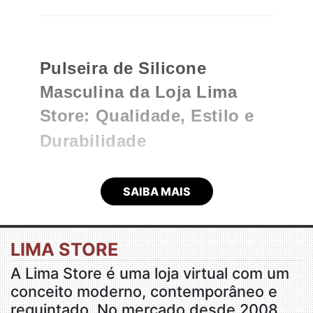
Pulseira de Silicone
Masculina da Loja Lima
Store: Qualidade, Estilo e
Durabilidade
SAIBA MAIS
A pulseira de silicone masculina é um acessório que
vem ganhando destaque no universo da moda
LIMA STORE
masculina. Sua versatilidade, aliada à durabilidade e
A Lima Store é uma loja virtual com um
ao estilo, faz com que ela seja uma escolha cada
conceito moderno, contemporâneo e
vez mais popular entre homens de todas as idades.
requintado. No mercado desde 2008,