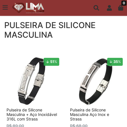
0
Todo site até 6X s/ juros | Frete Grátis a partir de R$149,00
PULSEIRAS MASCULINAS
PULSEIRA DE SILICONE
MASCULINA
51
%
35
%
Pulseira de Silicone
Pulseira de Silicone
Masculina + Aço Inoxidável
Masculina Aço Inox e
316L com Strass
Strass
R$ 89,00
R$ 68,00