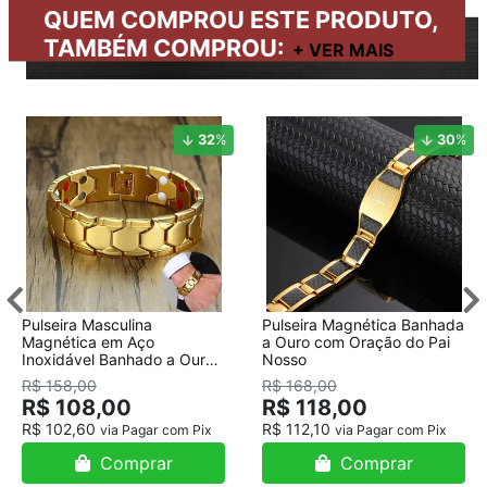
QUEM COMPROU ESTE PRODUTO,
TAMBÉM COMPROU:
32
%
30
%
Pulseira Masculina
Pulseira Magnética Banhada
Magnética em Aço
a Ouro com Oração do Pai
Inoxidável Banhado a Ouro
Nosso
18K
R$ 158,00
R$ 168,00
R$ 108,00
R$ 118,00
R$ 102,60
R$ 112,10
via Pagar com Pix
via Pagar com Pix
Comprar
Comprar