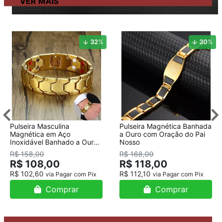
32
%
30
%
Pulseira Masculina
Pulseira Magnética Banhada
Magnética em Aço
a Ouro com Oração do Pai
Inoxidável Banhado a Ouro
Nosso
18K
R$ 158,00
R$ 168,00
R$ 108,00
R$ 118,00
R$ 102,60
R$ 112,10
via Pagar com Pix
via Pagar com Pix
Comprar
Comprar