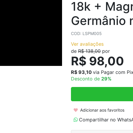
18k + Magn
COLARES AÇO INOXIDÁVEL
COLARES CORRENTES
Germânio n
COD: LSPM005
Ver avaliações
de
R$ 138,00
por
R$ 98,00
R$ 93,10
via Pagar com Pi
Desconto de
29%
Adicionar aos favoritos
Compartilhar no Whats