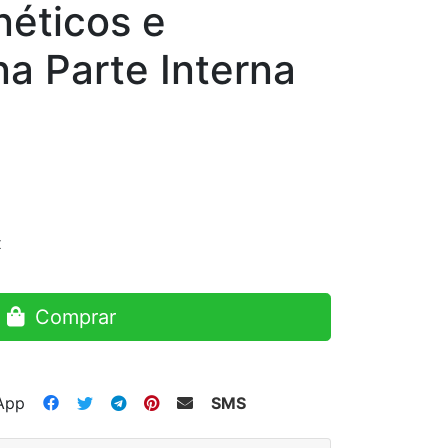
éticos e
a Parte Interna
x
Comprar
App
SMS