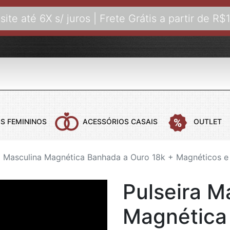
site até 6X s/ juros | Frete Grátis a partir de R$
S FEMININOS
ACESSÓRIOS CASAIS
OUTLET
a Masculina Magnética Banhada a Ouro 18k + Magnéticos e
 CASAIS
COLARES FEMININOS
COLARES MASCULINOS
ANÉIS FEMI
B
Pulseira M
COLARES AÇO
COLARES COM PINGENTE
ANÉIS DE C
B
COLARES BANHADOS A OURO
B
Magnética
COLARES COURO
B