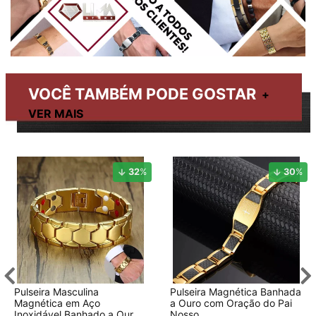
VOCÊ TAMBÉM PODE GOSTAR
32
%
30
%
Pulseira Masculina
Pulseira Magnética Banhada
Magnética em Aço
a Ouro com Oração do Pai
Inoxidável Banhado a Ouro
Nosso