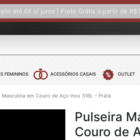
site até 6X s/ juros | Frete Grátis a partir de R$
S FEMININOS
ACESSÓRIOS CASAIS
OUTLET
a Masculina em Couro de Aço Inox 316L - Prata
 CASAIS
COLARES FEMININOS
COLARES MASCULINOS
ANÉIS FEMI
B
Pulseira M
COLARES AÇO
COLARES COM PINGENTE
ANÉIS DE C
B
COLARES BANHADOS A OURO
B
Couro de A
COLARES COURO
B