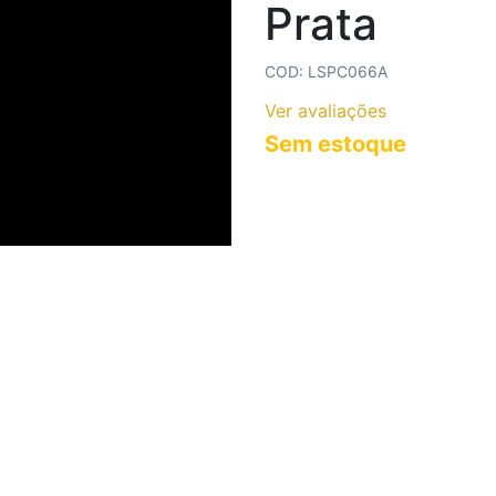
Prata
COLARES AÇO INOXIDÁVEL
COLARES CORRENTES
COD: LSPC066A
Ver avaliações
Sem estoque