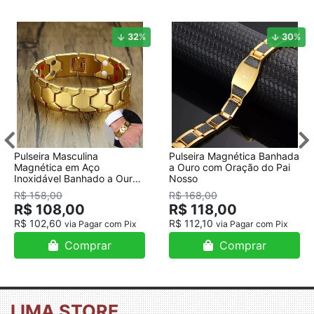
32
%
30
%
Pulseira Masculina
Pulseira Magnética Banhada
Magnética em Aço
a Ouro com Oração do Pai
Inoxidável Banhado a Ouro
Nosso
18K
R$ 158,00
R$ 168,00
R$ 108,00
R$ 118,00
R$ 102,60
R$ 112,10
via Pagar com Pix
via Pagar com Pix
Comprar
Comprar
LIMA STORE