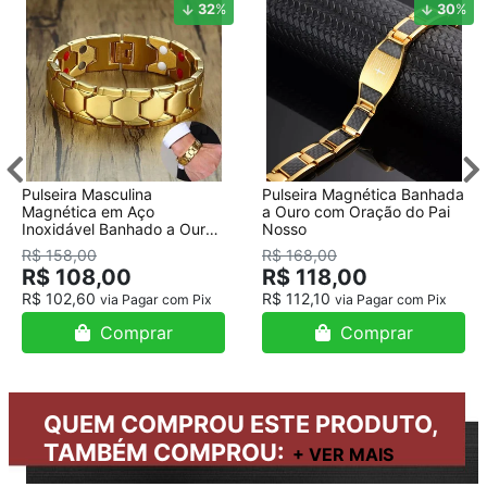
32
%
30
%
Pulseira Masculina
Pulseira Magnética Banhada
Magnética em Aço
a Ouro com Oração do Pai
Inoxidável Banhado a Ouro
Nosso
18K
R$ 158,00
R$ 168,00
R$ 108,00
R$ 118,00
R$ 102,60
R$ 112,10
via Pagar com Pix
via Pagar com Pix
Comprar
Comprar
QUEM COMPROU ESTE PRODUTO,
TAMBÉM COMPROU: