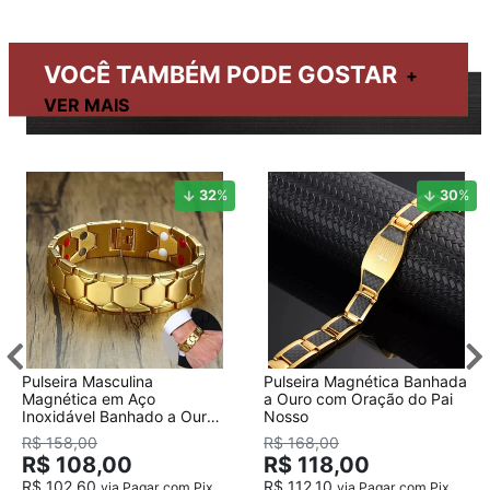
VOCÊ TAMBÉM PODE GOSTAR
32
%
30
%
Pulseira Masculina
Pulseira Magnética Banhada
Magnética em Aço
a Ouro com Oração do Pai
Inoxidável Banhado a Ouro
Nosso
18K
R$ 158,00
R$ 168,00
R$ 108,00
R$ 118,00
R$ 102,60
R$ 112,10
via Pagar com Pix
via Pagar com Pix