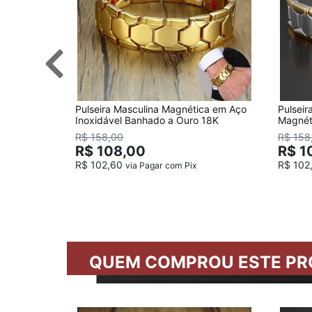
Pulseira Masculina Magnética em Aço
Pulseir
Inoxidável Banhado a Ouro 18K
Magnét
detalh
R$ 158,00
R$ 158
R$ 108,00
R$ 1
R$ 102,60
R$ 102
via Pagar com Pix
QUEM COMPROU ESTE PR