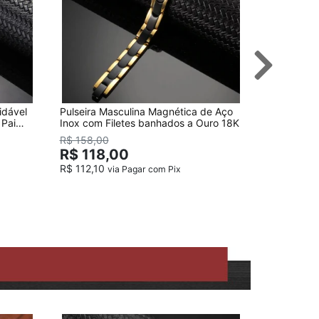
idável
Pulseira Masculina Magnética de Aço
Pulseira M
Pai
Inox com Filetes banhados a Ouro 18K
a Ouro 18K
R$ 158,00
R$ 108
R$ 118,00
R$ 112,10
via Pagar com Pix