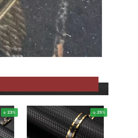
23
%
25
%