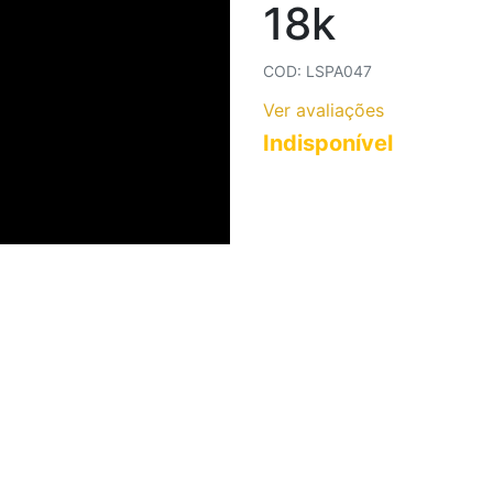
18k
COLARES AÇO INOXIDÁVEL
COLARES CORRENTES
COD: LSPA047
Ver avaliações
Indisponível