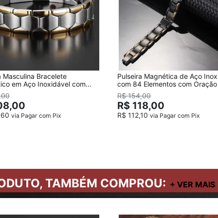
a Masculina Bracelete
Pulseira Magnética de Aço Inox
ico em Aço Inoxidável com
com 84 Elementos com Oração 
es Banhado a Ouro
Nosso
,00
R$ 154,00
08,00
R$ 118,00
,60
R$ 112,10
via Pagar com Pix
via Pagar com Pix
ODUTO, TAMBÉM COMPROU: