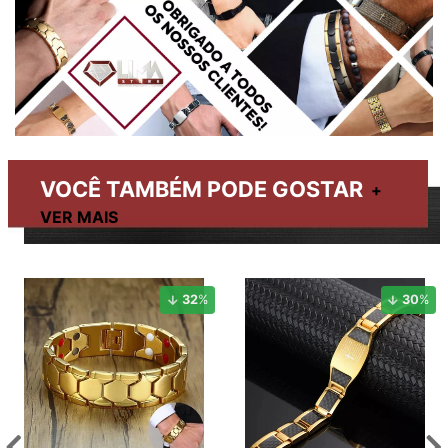
VOCÊ TAMBÉM PODE GOSTAR
32
%
30
%