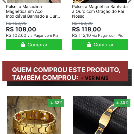
Pulseira Masculina
Pulseira Magnética Banhada
Magnética em Aço
a Ouro com Oração do Pai
Inoxidável Banhado a Ouro
Nosso
18K
R$ 158,00
R$ 168,00
R$ 108,00
R$ 118,00
R$ 102,60
R$ 112,10
via Pagar com Pix
via Pagar com Pix
Comprar
Comprar
QUEM COMPROU ESTE PRODUTO,
TAMBÉM COMPROU:
32
%
30
%