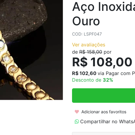
Aço Inoxid
COLARES AÇO INOXIDÁVEL
COLARES CORRENTES
Ouro
COD: LSPF047
Ver avaliações
de
R$ 158,00
por
R$ 108,00
R$ 102,60
via Pagar com P
Desconto de
32%
Adicionar aos favoritos
Compartilhar no Whats