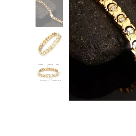
PULSEIRA MAGNÉTICA
PULSEIRA DE SILICONE MASCULINA
KIT PULSEIRA MASCULINA
ANÉIS MASCULINOS
ANÉIS DE AÇO
ANÉIS DE TUGSTÊNIO
ANÉIS MAGNÉTICOS DE COBRE