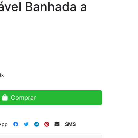
ável Banhada a
ix
Comprar
App
SMS