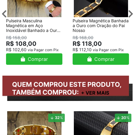
Pulseira Masculina
Pulseira Magnética Banhada
Magnética em Aço
a Ouro com Oração do Pai
Inoxidável Banhado a Ouro
Nosso
18K
R$ 158,00
R$ 168,00
R$ 108,00
R$ 118,00
R$ 102,60
R$ 112,10
via Pagar com Pix
via Pagar com Pix
Comprar
Comprar
QUEM COMPROU ESTE PRODUTO,
TAMBÉM COMPROU:
32
%
30
%