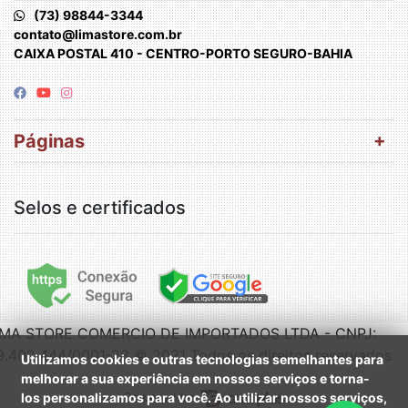
(73) 98844-3344
contato@limastore.com.br
CAIXA POSTAL 410 - CENTRO-PORTO SEGURO-BAHIA
Páginas
Selos e certificados
IMA STORE COMERCIO DE IMPORTADOS LTDA - CNPJ:
9.402.444/0001-28 © 2021 Todos os direitos reservados
Utilizamos cookies e outras tecnologias semelhantes para
melhorar a sua experiência em nossos serviços e torna-
los personalizamos para você. Ao utilizar nossos serviços,
Powered by