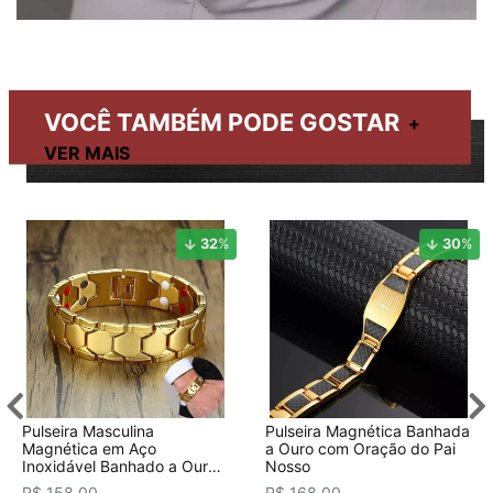
VOCÊ TAMBÉM PODE GOSTAR
32
%
30
%
Pulseira Masculina
Pulseira Magnética Banhada
Magnética em Aço
a Ouro com Oração do Pai
Inoxidável Banhado a Ouro
Nosso
18K
R$ 158,00
R$ 168,00