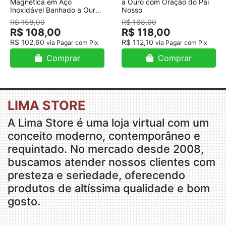
Magnética em Aço
a Ouro com Oração do Pai
Inoxidável Banhado a Ouro
Nosso
18K
R$ 158,00
R$ 168,00
R$ 108,00
R$ 118,00
R$ 102,60
R$ 112,10
via Pagar com Pix
via Pagar com Pix
Comprar
Comprar
LIMA STORE
A Lima Store é uma loja virtual com um
conceito moderno, contemporâneo e
requintado. No mercado desde 2008,
buscamos atender nossos clientes com
presteza e seriedade, oferecendo
produtos de altíssima qualidade e bom
gosto.