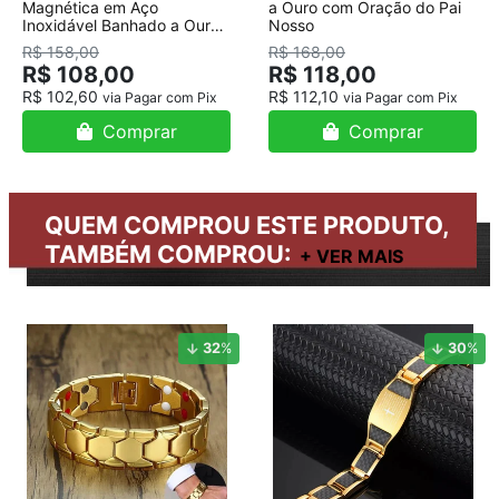
Magnética em Aço
a Ouro com Oração do Pai
Inoxidável Banhado a Ouro
Nosso
18K
R$ 158,00
R$ 168,00
R$ 108,00
R$ 118,00
R$ 102,60
R$ 112,10
via Pagar com Pix
via Pagar com Pix
Comprar
Comprar
QUEM COMPROU ESTE PRODUTO,
TAMBÉM COMPROU:
32
%
30
%