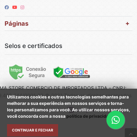
Páginas
Selos e certificados
IMA STORE COMERCIO DE IMPORTADOS LTDA - CNPJ:
9.402.444/0001-28 © 2021 Todos os direitos reservados
Utilizamos cookies e outras tecnologias semelhantes para
melhorar a sua experiência em nossos serviços e torna-
los personalizamos para você. Ao utilizar nossos serviços,
Powered by
você concorda com a nossa
política de privacidade
.
CONTINUAR E FECHAR