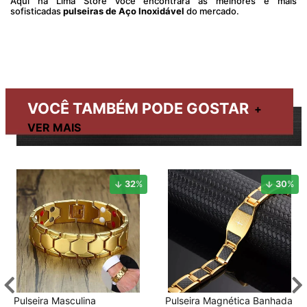
Aqui na Lima Store você encontrará as melhores e mais
sofisticadas
pulseiras de Aço Inoxidável
do mercado.
VOCÊ TAMBÉM PODE GOSTAR
32
%
30
%
Pulseira Masculina
Pulseira Magnética Banhada