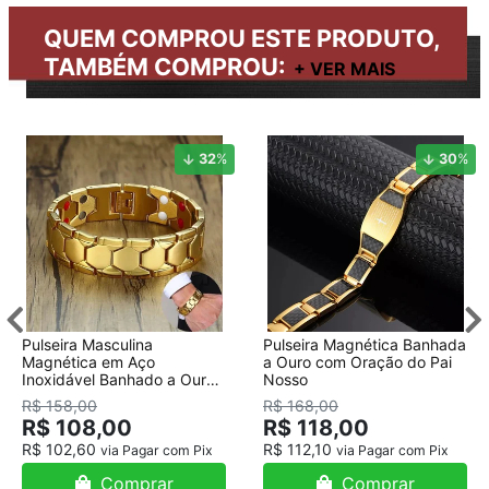
QUEM COMPROU ESTE PRODUTO,
TAMBÉM COMPROU:
32
%
30
%
Pulseira Masculina
Pulseira Magnética Banhada
Magnética em Aço
a Ouro com Oração do Pai
Inoxidável Banhado a Ouro
Nosso
18K
R$ 158,00
R$ 168,00
R$ 108,00
R$ 118,00
R$ 102,60
R$ 112,10
via Pagar com Pix
via Pagar com Pix
Comprar
Comprar