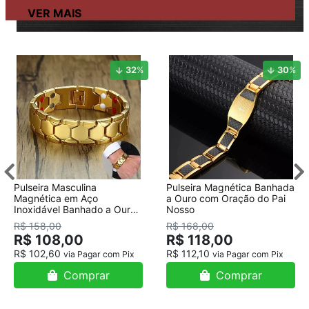
32
%
30
%
Pulseira Masculina
Pulseira Magnética Banhada
Magnética em Aço
a Ouro com Oração do Pai
Inoxidável Banhado a Ouro
Nosso
18K
R$ 158,00
R$ 168,00
R$ 108,00
R$ 118,00
R$ 102,60
R$ 112,10
via Pagar com Pix
via Pagar com Pix
Comprar
Comprar