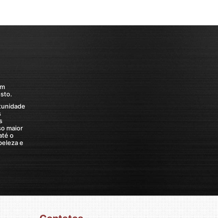
om
sto.