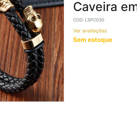
Caveira e
COLARES AÇO INOXIDÁVEL
COLARES CORRENTES
COD: LSPC030
Ver avaliações
Sem estoque