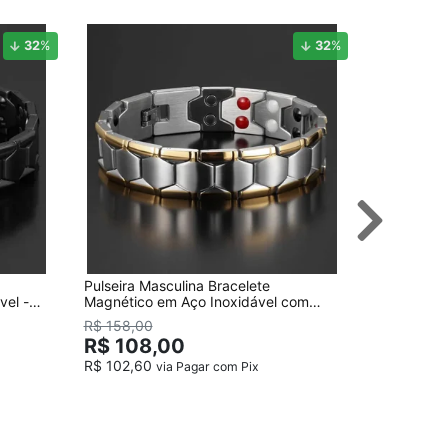
32
%
32
%
Pulseira Masculina Bracelete
Pulseira Ma
vel -
Magnético em Aço Inoxidável com
316L Banh
detalhes Banhado a Ouro
R$ 158,00
R$ 98,
R$ 108,00
R$ 102,60
via Pagar com Pix