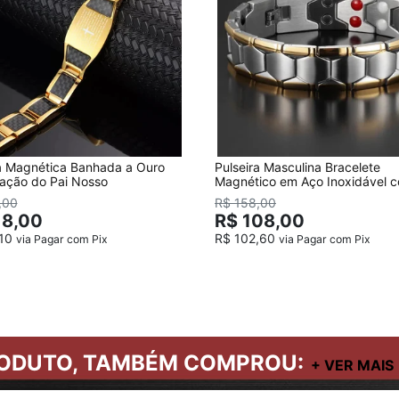
ra Magnética Banhada a Ouro
Pulseira Masculina Bracelete
ação do Pai Nosso
Magnético em Aço Inoxidável 
detalhes Banhado a Ouro
,00
R$ 158,00
18,00
R$ 108,00
,10
R$ 102,60
via Pagar com Pix
via Pagar com Pix
ODUTO, TAMBÉM COMPROU: