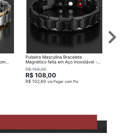
Pulseira Masculina Bracelete
Pulseira M
com
Magnético feita em Aço Inoxidável -
com 84 Ele
Preta
Nosso
R$ 158,00
R$ 118
R$ 108,00
R$ 102,60
via Pagar com Pix