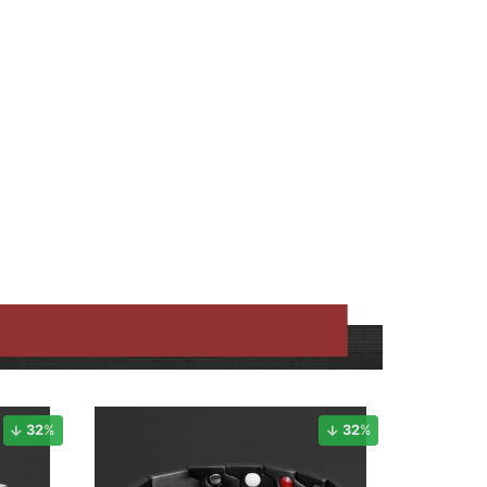
32
%
32
%