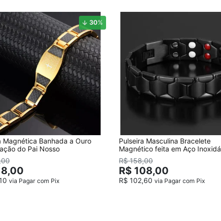
30
%
ra Magnética Banhada a Ouro
Pulseira Masculina Bracelete
ação do Pai Nosso
Magnético feita em Aço Inoxidá
Preta
,00
R$ 158,00
18,00
R$ 108,00
,10
R$ 102,60
via Pagar com Pix
via Pagar com Pix