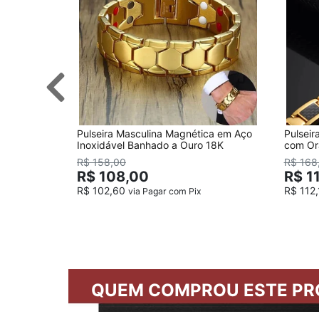
Pulseira Masculina Magnética em Aço
Pulsei
Inoxidável Banhado a Ouro 18K
com Or
R$ 158,00
R$ 168
R$ 108,00
R$ 1
R$ 102,60
R$ 112
via Pagar com Pix
QUEM COMPROU ESTE PR