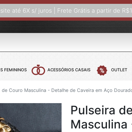
site até 6X s/ juros | Frete Grátis a partir de R$
S FEMININOS
ACESSÓRIOS CASAIS
OUTLET
a de Couro Masculina - Detalhe de Caveira em Aço Dourad
 CASAIS
COLARES FEMININOS
COLARES MASCULINOS
ANÉIS FEMI
B
Pulseira d
COLARES AÇO
COLARES COM PINGENTE
ANÉIS DE C
B
COLARES BANHADOS A OURO
B
Masculina 
COLARES COURO
B