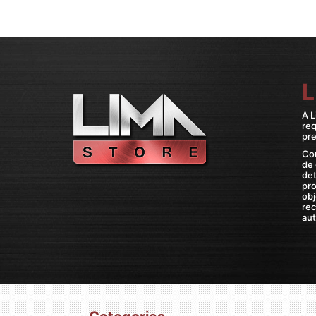
L
A L
re
pre