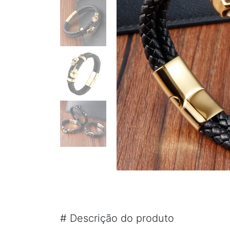
PULSEIRA MAGNÉTICA
PULSEIRA DE SILICONE MASCULINA
KIT PULSEIRA MASCULINA
ANÉIS MASCULINOS
ANÉIS DE AÇO
ANÉIS DE TUGSTÊNIO
ANÉIS MAGNÉTICOS DE COBRE
#
Descrição do produto