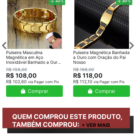
32
%
30
%
Pulseira Masculina
Pulseira Magnética Banhada
Magnética em Aço
a Ouro com Oração do Pai
Inoxidável Banhado a Ouro
Nosso
18K
R$ 158,00
R$ 168,00
R$ 108,00
R$ 118,00
R$ 102,60
R$ 112,10
via Pagar com Pix
via Pagar com Pix
Comprar
Comprar
QUEM COMPROU ESTE PRODUTO,
TAMBÉM COMPROU: