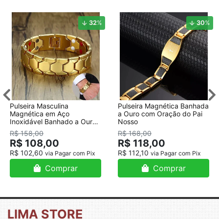
32
%
30
%
Pulseira Masculina
Pulseira Magnética Banhada
Magnética em Aço
a Ouro com Oração do Pai
Inoxidável Banhado a Ouro
Nosso
18K
R$ 158,00
R$ 168,00
R$ 108,00
R$ 118,00
R$ 102,60
R$ 112,10
via Pagar com Pix
via Pagar com Pix
Comprar
Comprar
LIMA STORE