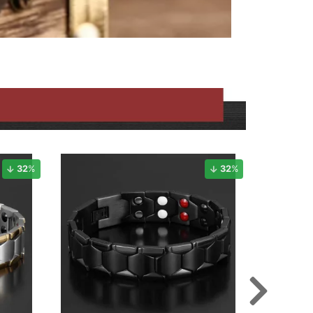
32
%
32
%