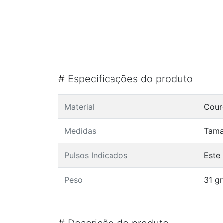
#
Especificações do produto
Material
Cour
Medidas
Tama
Pulsos Indicados
Este
Peso
31 g
#
Descrição do produto