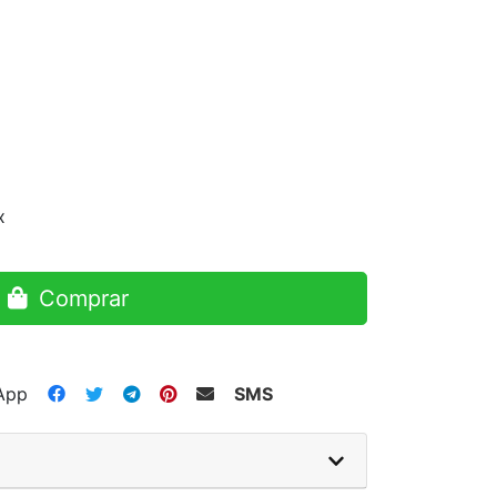
x
Comprar
App
SMS