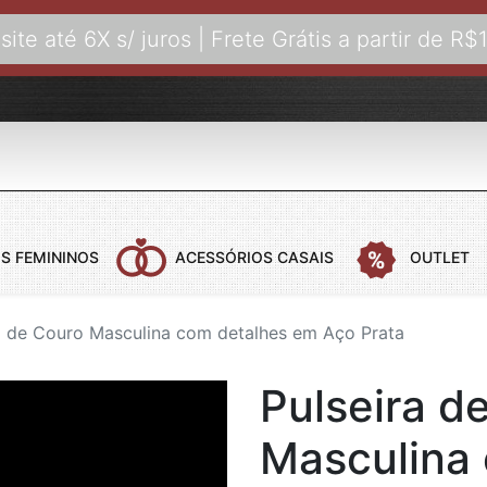
site até 6X s/ juros | Frete Grátis a partir de R$
S FEMININOS
ACESSÓRIOS CASAIS
OUTLET
a de Couro Masculina com detalhes em Aço Prata
 CASAIS
COLARES FEMININOS
COLARES MASCULINOS
ANÉIS FEMI
B
Pulseira d
COLARES AÇO
COLARES COM PINGENTE
ANÉIS DE C
B
COLARES BANHADOS A OURO
B
Masculina
COLARES COURO
B