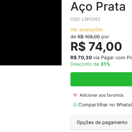
Aço Prata
COLARES AÇO INOXIDÁVEL
COLARES CORRENTES
COD: LSPC052
Ver avaliações
de
R$ 108,00
por
R$ 74,00
R$ 70,30
via Pagar com Pi
Desconto de
31%
Adicionar aos favoritos
Compartilhar no Whats
Opções de pagamento