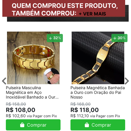
QUEM COMPROU ESTE PRODUTO,
TAMBÉM COMPROU:
32
%
30
%
Pulseira Masculina
Pulseira Magnética Banhada
Magnética em Aço
a Ouro com Oração do Pai
Inoxidável Banhado a Ouro
Nosso
18K
R$ 158,00
R$ 168,00
R$ 108,00
R$ 118,00
R$ 102,60
R$ 112,10
via Pagar com Pix
via Pagar com Pix
Comprar
Comprar