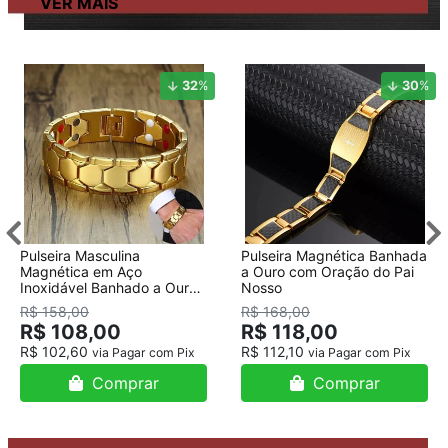
32
%
30
%
Pulseira Masculina
Pulseira Magnética Banhada
Magnética em Aço
a Ouro com Oração do Pai
Inoxidável Banhado a Ouro
Nosso
18K
R$ 158,00
R$ 168,00
R$ 108,00
R$ 118,00
R$ 102,60
R$ 112,10
via Pagar com Pix
via Pagar com Pix
Comprar
Comprar