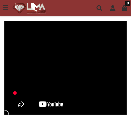
0
Todo site até 6X s/ juros | Frete Grátis a partir de R$149,00
ACESSÓRIOS MASCULINOS