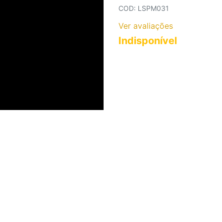
COLARES AÇO INOXIDÁVEL
COD: LSPM031
COLARES CORRENTES
Ver avaliações
Indisponível