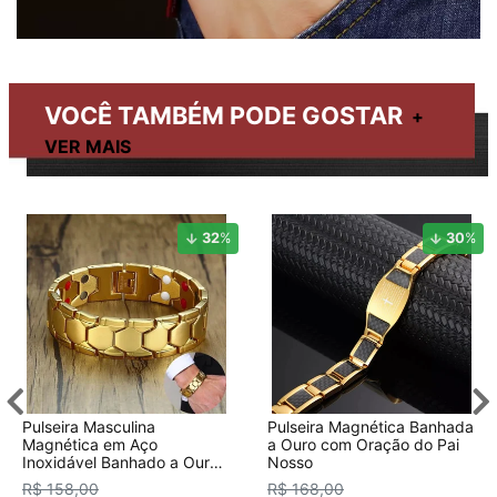
VOCÊ TAMBÉM PODE GOSTAR
32
%
30
%
Pulseira Masculina
Pulseira Magnética Banhada
Magnética em Aço
a Ouro com Oração do Pai
Inoxidável Banhado a Ouro
Nosso
18K
R$ 158,00
R$ 168,00