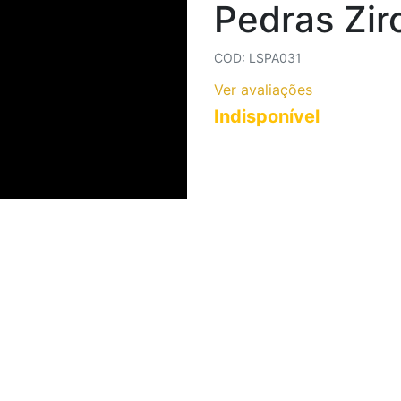
Pedras Zir
COLARES AÇO INOXIDÁVEL
COLARES CORRENTES
COD: LSPA031
Ver avaliações
Indisponível