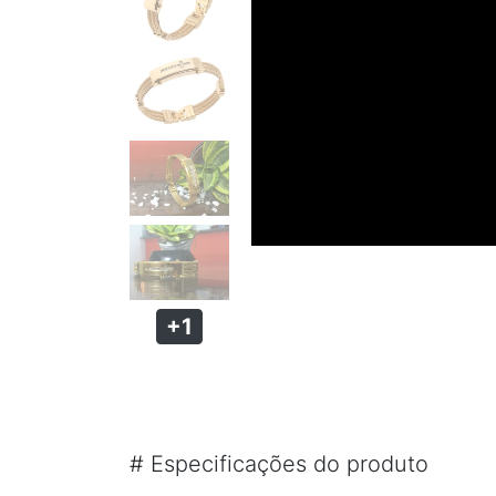
PULSEIRA MAGNÉTICA
PULSEIRA DE SILICONE MASCULINA
KIT PULSEIRA MASCULINA
ANÉIS MASCULINOS
ANÉIS DE AÇO
ANÉIS DE TUGSTÊNIO
ANÉIS MAGNÉTICOS DE COBRE
+1
#
Especificações do produto