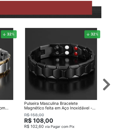
32
%
32
%
Pulseira Masculina Bracelete
Pulseira M
com
Magnético feita em Aço Inoxidável -
com 84 Ele
Preta
Nosso
R$ 158,00
R$ 118
R$ 108,00
R$ 102,60
via Pagar com Pix