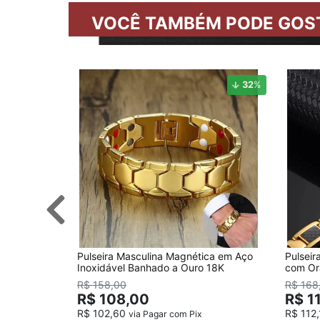
VOCÊ TAMBÉM PODE GOS
32
%
Pulseira Masculina Magnética em Aço
Pulsei
Inoxidável Banhado a Ouro 18K
com Or
R$ 158,00
R$ 168
R$ 108,00
R$ 1
R$ 102,60
R$ 112
via Pagar com Pix