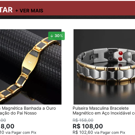
TAR
30
%
ra Magnética Banhada a Ouro
Pulseira Masculina Bracelete
ação do Pai Nosso
Magnético em Aço Inoxidável 
detalhes Banhado a Ouro
,00
R$ 158,00
18,00
R$ 108,00
,10
R$ 102,60
via Pagar com Pix
via Pagar com Pix