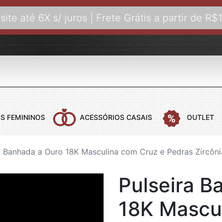
site até 6X s/ juros | Frete Grátis a partir de R$
S FEMININOS
ACESSÓRIOS CASAIS
OUTLET
a Banhada a Ouro 18K Masculina com Cruz e Pedras Zircôni
 CASAIS
COLARES FEMININOS
COLARES MASCULINOS
ANÉIS FEMI
B
Pulseira B
COLARES AÇO
COLARES COM PINGENTE
ANÉIS DE C
B
COLARES BANHADOS A OURO
B
18K Mascu
COLARES COURO
B