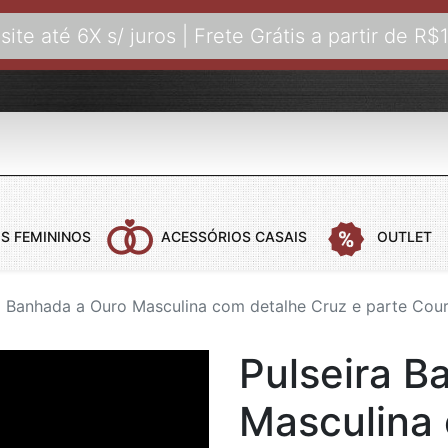
site até 6X s/ juros | Frete Grátis a partir de R$
S FEMININOS
ACESSÓRIOS CASAIS
OUTLET
a Banhada a Ouro Masculina com detalhe Cruz e parte Cou
 CASAIS
COLARES FEMININOS
COLARES MASCULINOS
ANÉIS FEMI
B
Pulseira B
COLARES AÇO
COLARES COM PINGENTE
ANÉIS DE C
B
COLARES BANHADOS A OURO
B
Masculina
COLARES COURO
B