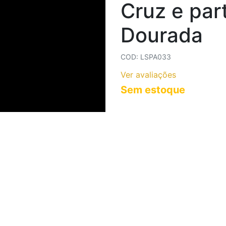
Cruz e par
COLARES AÇO INOXIDÁVEL
COLARES CORRENTES
Dourada
COD: LSPA033
Ver avaliações
Sem estoque