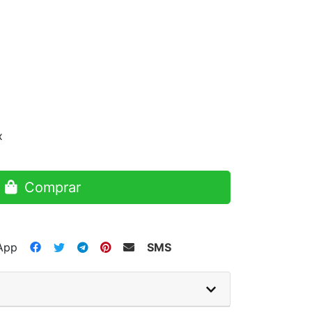
x
Comprar
App
SMS