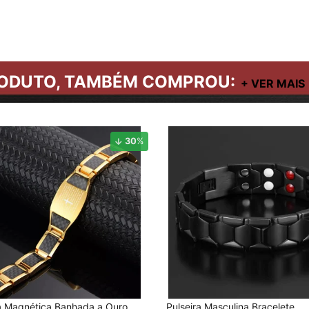
ODUTO, TAMBÉM COMPROU:
30
%
ra Magnética Banhada a Ouro
Pulseira Masculina Bracelete