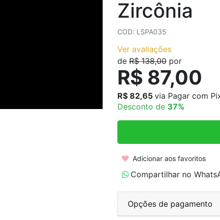
Zircônia
COLARES AÇO INOXIDÁVEL
COLARES CORRENTES
COD: LSPA035
Ver avaliações
de
R$ 138,00
por
R$ 87,00
R$ 82,65
via Pagar com Pi
Desconto de
37%
Adicionar aos favoritos
Compartilhar no Whats
Opções de pagamento