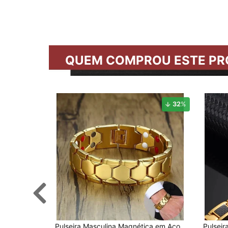
QUEM COMPROU ESTE PR
32
%
Pulseira Masculina Magnética em Aço
Pulsei