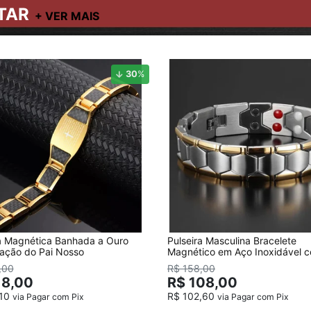
TAR
30
%
ra Magnética Banhada a Ouro
Pulseira Masculina Bracelete
ação do Pai Nosso
Magnético em Aço Inoxidável 
detalhes Banhado a Ouro
,00
R$ 158,00
18,00
R$ 108,00
,10
R$ 102,60
via Pagar com Pix
via Pagar com Pix