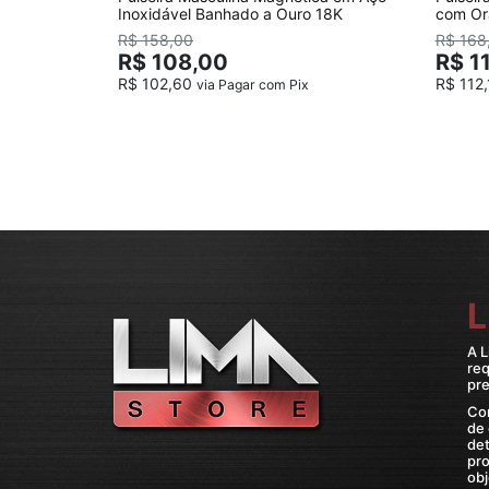
Inoxidável Banhado a Ouro 18K
com Or
R$ 158,00
R$ 168
R$ 108,00
R$ 1
R$ 102,60
R$ 112
via Pagar com Pix
L
A L
re
pre