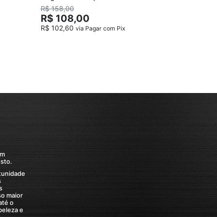
detalhes Banhado a Ouro
R$ 158,00
R$ 98,
R$ 108,00
R$ 102,60
via Pagar com Pix
om
sto.