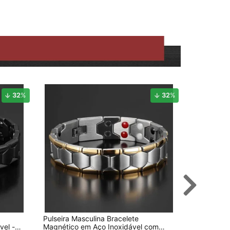
32
%
32
%
Pulseira Masculina Bracelete
Pulseira Ma
vel -
Magnético em Aço Inoxidável com
316L Banh