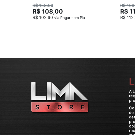
R$ 158,00
R$ 168
R$ 108,00
R$ 1
R$ 102,60
R$ 112
via Pagar com Pix
L
A L
re
pre