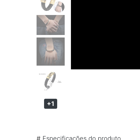
PULSEIRA MAGNÉTICA
PULSEIRA DE SILICONE MASCULINA
KIT PULSEIRA MASCULINA
ANÉIS MASCULINOS
ANÉIS DE AÇO
ANÉIS DE TUGSTÊNIO
ANÉIS MAGNÉTICOS DE COBRE
+1
#
Especificações do produto