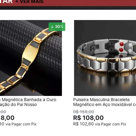
TAR
30
%
ra Magnética Banhada a Ouro
Pulseira Masculina Bracelete
ação do Pai Nosso
Magnético em Aço Inoxidável 
detalhes Banhado a Ouro
,00
R$ 158,00
18,00
R$ 108,00
,10
R$ 102,60
via Pagar com Pix
via Pagar com Pix