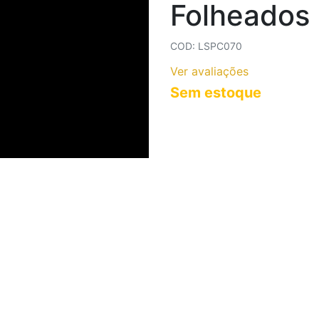
Folheados
COLARES AÇO INOXIDÁVEL
COLARES CORRENTES
COD: LSPC070
Ver avaliações
Sem estoque