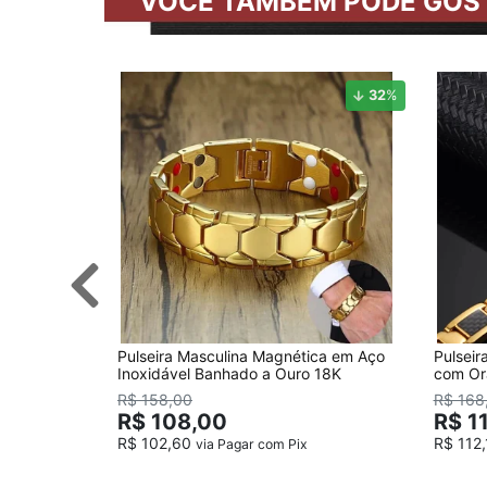
VOCÊ TAMBÉM PODE GOS
32
%
Pulseira Masculina Magnética em Aço
Pulsei
Inoxidável Banhado a Ouro 18K
com Or
R$ 158,00
R$ 168
R$ 108,00
R$ 1
R$ 102,60
R$ 112
via Pagar com Pix