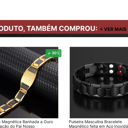
ODUTO, TAMBÉM COMPROU:
30
%
ra Magnética Banhada a Ouro
Pulseira Masculina Bracelete
ação do Pai Nosso
Magnético feita em Aço Inoxidá