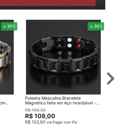
32
%
32
%
Pulseira Masculina Bracelete
Pulseira M
com
Magnético feita em Aço Inoxidável -
com 84 Ele
Preta
Nosso
R$ 158,00
R$ 118
R$ 108,00
R$ 102,60
via Pagar com Pix