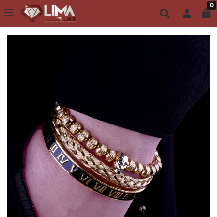
0
Todo site até 6X s/ juros | Frete Grátis a partir de R$149,00
ACESSÓRIOS FEMININOS