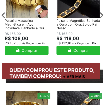
Pulseira Masculina
Pulseira Magnética Banhada
Magnética em Aço
a Ouro com Oração do Pai
Inoxidável Banhado a Ouro
Nosso
18K
R$ 158,00
R$ 168,00
R$ 108,00
R$ 118,00
R$ 102,60
R$ 112,10
via Pagar com Pix
via Pagar com Pix
Comprar
Comprar
QUEM COMPROU ESTE PRODUTO,
TAMBÉM COMPROU:
32
%
30
%