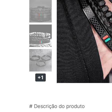
PULSEIRA MAGNÉTICA
PULSEIRA DE SILICONE MASCULINA
KIT PULSEIRA MASCULINA
ANÉIS MASCULINOS
ANÉIS DE AÇO
ANÉIS DE TUGSTÊNIO
ANÉIS MAGNÉTICOS DE COBRE
+1
#
Descrição do produto