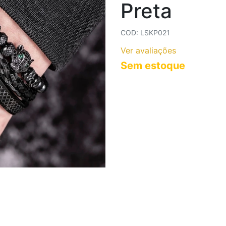
Preta
COLARES AÇO INOXIDÁVEL
COLARES CORRENTES
COD: LSKP021
Ver avaliações
Sem estoque