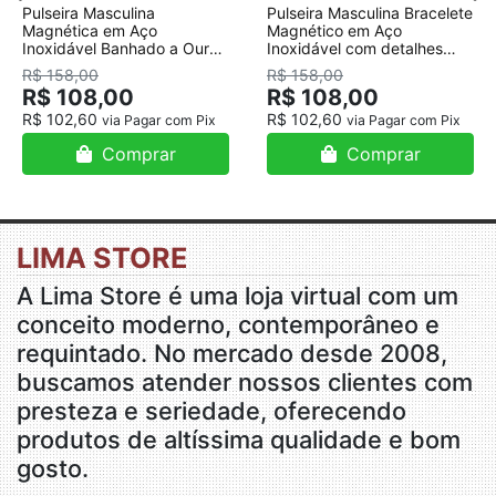
Pulseira Masculina
Pulseira Masculina Bracelete
Magnética em Aço
Magnético em Aço
Inoxidável Banhado a Ouro
Inoxidável com detalhes
18K
Banhado a Ouro
R$ 158,00
R$ 158,00
R$ 108,00
R$ 108,00
R$ 102,60
R$ 102,60
via Pagar com Pix
via Pagar com Pix
Comprar
Comprar
LIMA STORE
A Lima Store é uma loja virtual com um
conceito moderno, contemporâneo e
requintado. No mercado desde 2008,
buscamos atender nossos clientes com
presteza e seriedade, oferecendo
produtos de altíssima qualidade e bom
gosto.