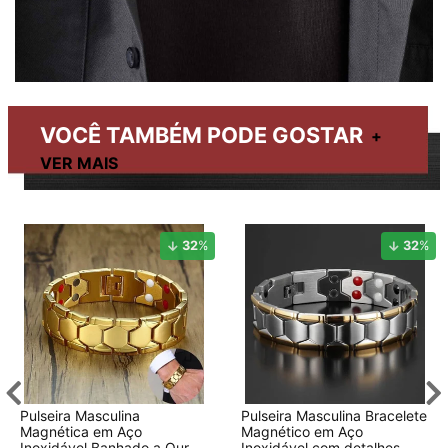
VOCÊ TAMBÉM PODE GOSTAR
32
%
32
%
Pulseira Masculina
Pulseira Masculina Bracelete
Magnética em Aço
Magnético em Aço
Inoxidável Banhado a Ouro
Inoxidável com detalhes