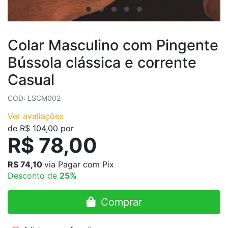
Colar Masculino com Pingente
Bússola clássica e corrente
Casual
COD: LSCM002
Ver avaliações
de
R$ 104,00
por
R$ 78,00
R$ 74,10
via Pagar com Pix
Desconto de
25%
Comprar