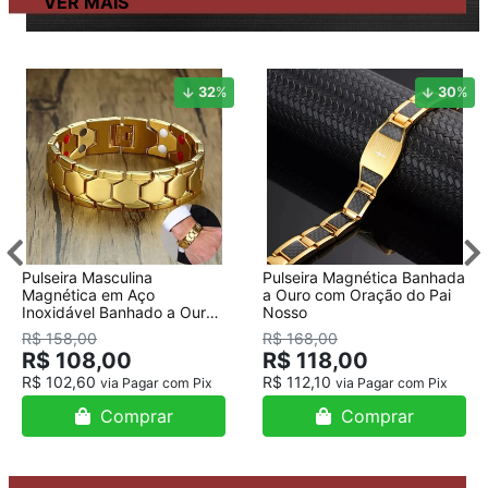
32
%
30
%
Pulseira Masculina
Pulseira Magnética Banhada
Magnética em Aço
a Ouro com Oração do Pai
Inoxidável Banhado a Ouro
Nosso
18K
R$ 158,00
R$ 168,00
R$ 108,00
R$ 118,00
R$ 102,60
R$ 112,10
via Pagar com Pix
via Pagar com Pix
Comprar
Comprar