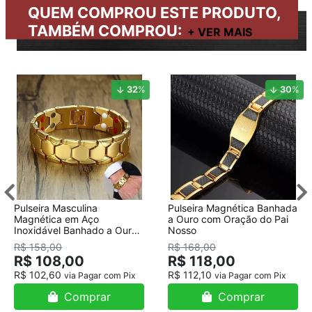
QUEM COMPROU ESTE PRODUTO,
TAMBÉM COMPROU:
32
%
30
%
Pulseira Masculina
Pulseira Magnética Banhada
Magnética em Aço
a Ouro com Oração do Pai
Inoxidável Banhado a Ouro
Nosso
18K
R$ 158,00
R$ 168,00
R$ 108,00
R$ 118,00
R$ 102,60
R$ 112,10
via Pagar com Pix
via Pagar com Pix
Comprar
Comprar