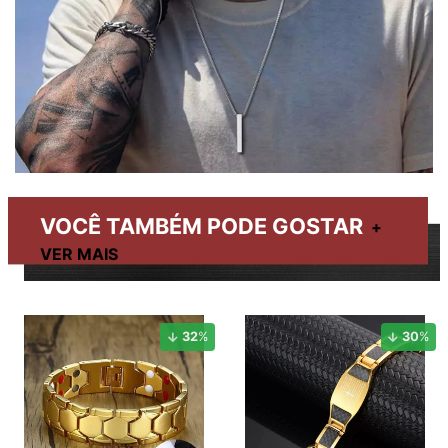
VOCÊ TAMBÉM PODE GOSTAR
32
%
30
%