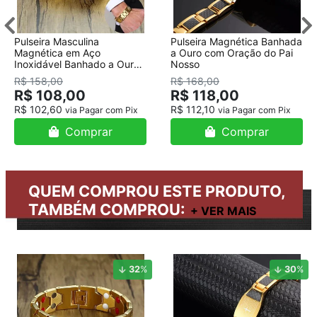
Pulseira Masculina
Pulseira Magnética Banhada
Magnética em Aço
a Ouro com Oração do Pai
Inoxidável Banhado a Ouro
Nosso
18K
R$ 158,00
R$ 168,00
R$ 108,00
R$ 118,00
R$ 102,60
R$ 112,10
via Pagar com Pix
via Pagar com Pix
Comprar
Comprar
QUEM COMPROU ESTE PRODUTO,
TAMBÉM COMPROU:
32
%
30
%