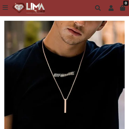
0
Todo site até 6X s/ juros | Frete Grátis a partir de R$149,00
ACESSÓRIOS MASCULINOS