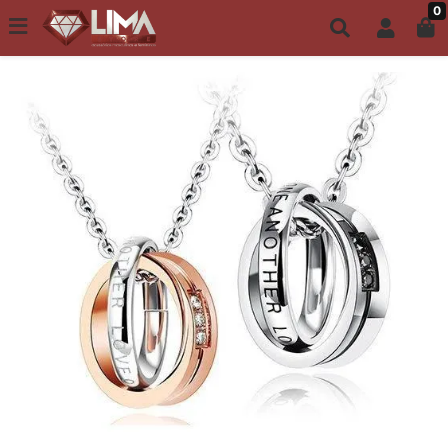
0
Todo site até 6X s/ juros | Frete Grátis a partir de R$149,00
ACESSÓRIOS CASAIS