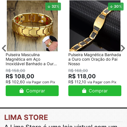
32
%
30
%
Pulseira Masculina
Pulseira Magnética Banhada
Magnética em Aço
a Ouro com Oração do Pai
Inoxidável Banhado a Ouro
Nosso
18K
R$ 158,00
R$ 168,00
R$ 108,00
R$ 118,00
R$ 102,60
R$ 112,10
via Pagar com Pix
via Pagar com Pix
Comprar
Comprar
LIMA STORE