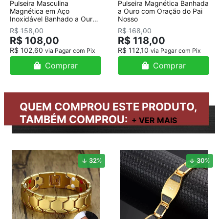
Pulseira Masculina
Pulseira Magnética Banhada
Magnética em Aço
a Ouro com Oração do Pai
Inoxidável Banhado a Ouro
Nosso
18K
R$ 158,00
R$ 168,00
R$ 108,00
R$ 118,00
R$ 102,60
R$ 112,10
via Pagar com Pix
via Pagar com Pix
Comprar
Comprar
QUEM COMPROU ESTE PRODUTO,
TAMBÉM COMPROU:
32
%
30
%