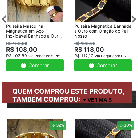
Pulseira Masculina
Pulseira Magnética Banhada
Magnética em Aço
a Ouro com Oração do Pai
Inoxidável Banhado a Ouro
Nosso
18K
R$ 158,00
R$ 168,00
R$ 108,00
R$ 118,00
R$ 102,60
R$ 112,10
via Pagar com Pix
via Pagar com Pix
Comprar
Comprar
QUEM COMPROU ESTE PRODUTO,
TAMBÉM COMPROU:
32
%
30
%