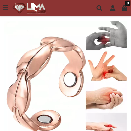
0
Todo site até 6X s/ juros | Frete Grátis a partir de R$149,00
ACESSÓRIOS FEMININOS