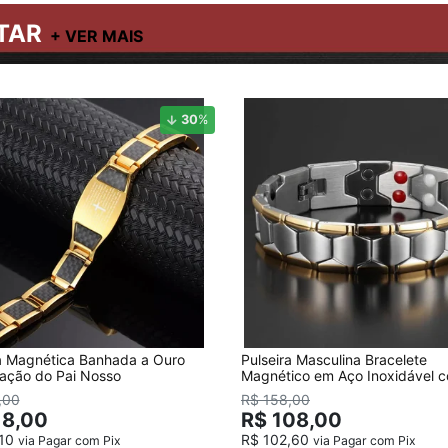
TAR
30
%
ra Magnética Banhada a Ouro
Pulseira Masculina Bracelete
ação do Pai Nosso
Magnético em Aço Inoxidável 
detalhes Banhado a Ouro
,00
R$ 158,00
18,00
R$ 108,00
,10
R$ 102,60
via Pagar com Pix
via Pagar com Pix