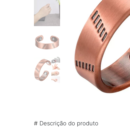
PULSEIRA MAGNÉTICA
PULSEIRA DE SILICONE MASCULINA
KIT PULSEIRA MASCULINA
ANÉIS MASCULINOS
ANÉIS DE AÇO
ANÉIS DE TUGSTÊNIO
ANÉIS MAGNÉTICOS DE COBRE
#
Descrição do produto