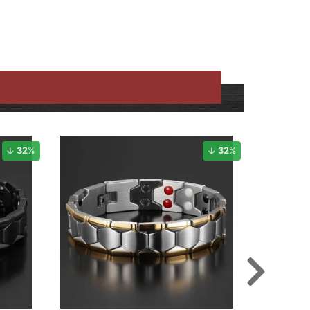
32
%
32
%