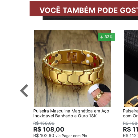
VOCÊ TAMBÉM PODE GOS
32
%
Pulseira Masculina Magnética em Aço
Pulsei
Inoxidável Banhado a Ouro 18K
com Or
R$ 158,00
R$ 168
R$ 108,00
R$ 1
R$ 102,60
R$ 112
via Pagar com Pix