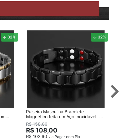
32
%
32
%
Pulseira Masculina Bracelete
Pulseira M
com
Magnético feita em Aço Inoxidável -
com 84 Ele
Preta
Nosso
R$ 158,00
R$ 118
R$ 108,00
R$ 102,60
via Pagar com Pix